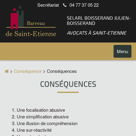
Secrétariat
04 77 37 05 22
SELARL BOISSERAND JULIEN-
BOISSERAND
AVOCATS À SAINT-ETIENNE
Toggle
Menu
navigatio
>
Conséquence
> Conséquences
CONSÉQUENCES
Une focalisation abusive
Une simplification abusive
Une illusion de compréhension
Une sur-réactivité