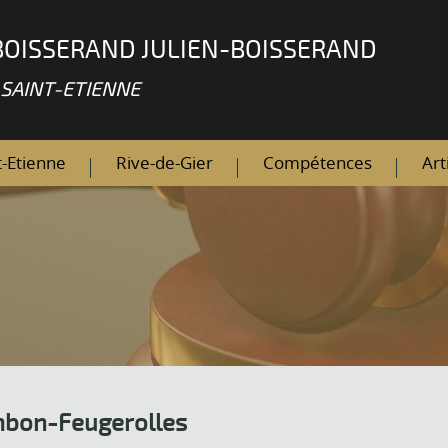
BOISSERAND JULIEN-BOISSERAND
 SAINT-ETIENNE
t-Etienne
Rive-de-Gier
Compétences
Art
ambon-Feugerolles