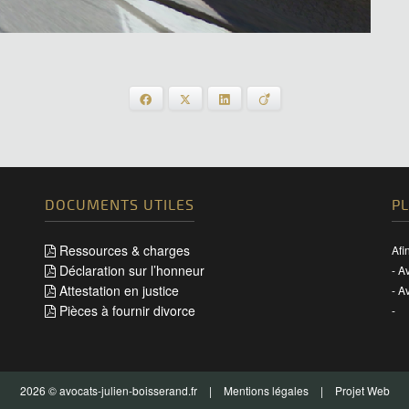
Facebook
X
LinkedIn
Viadeo
DOCUMENTS UTILES
P
Ressources & charges
Afi
Déclaration sur l’honneur
-
Av
Attestation en justice
-
Av
Pièces à fournir divorce
-
2026 © avocats-julien-boisserand.fr
|
Mentions légales
|
Projet Web