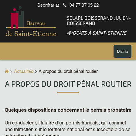
Secrétariat
04 77 37 05 22
SELARL BOISSERAND JULIEN-
BOISSERAND
AVOCATS À SAINT-ETIENNE
Toggle
Menu
navigatio
>
Actualités
> A propos du droit pénal routier
A PROPOS DU DROIT PÉNAL ROUTIER
Quelques dispositions concernant le permis probatoire
Un conducteur, titulaire d’un permis français, qui commet
une infraction sur le territoire national est susceptible de se
voir retirer de 1 à 6 points.