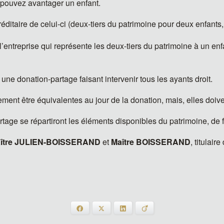
s pouvez avantager un enfant.
ditaire de celui-ci (deux-tiers du patrimoine pour deux enfants, t
l’entreprise qui représente les deux-tiers du patrimoine à un en
e une donation-partage faisant intervenir tous les ayants droit.
ment être équivalentes au jour de la donation, mais, elles doiv
rtage se répartiront les éléments disponibles du patrimoine, de f
ître JULIEN-BOISSERAND
et
Maître BOISSERAND
, titulair
Facebook
X
LinkedIn
Viadeo