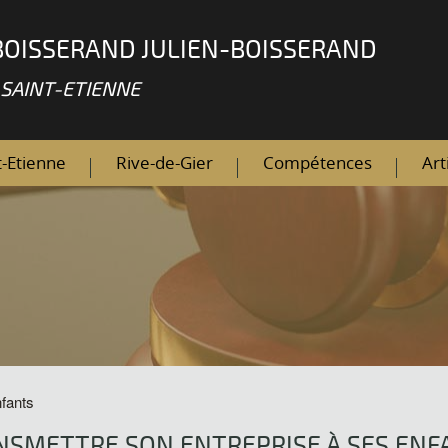
BOISSERAND JULIEN-BOISSERAND
 SAINT-ETIENNE
t-Etienne
Rive-de-Gier
Compétences
Art
nfants
NSMETTRE SON ENTREPRISE À SES ENF