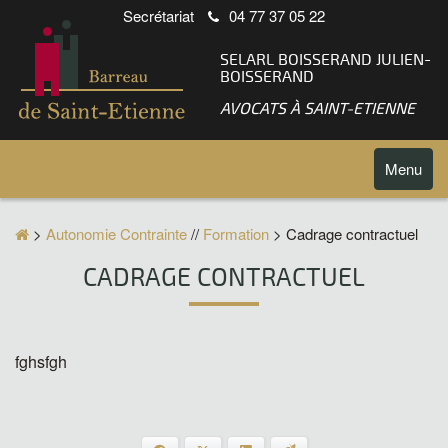
Secrétariat
04 77 37 05 22
SELARL BOISSERAND JULIEN-
BOISSERAND
AVOCATS À SAINT-ETIENNE
Toggle
Menu
navigatio
>
Autonomie Contrainte
//
Formation
> Cadrage contractuel
CADRAGE CONTRACTUEL
fghsfgh