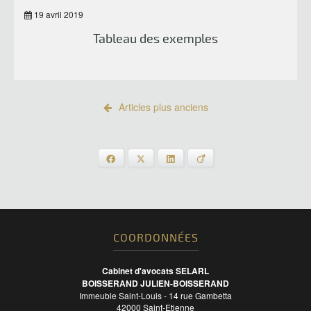
19 avril 2019
Tableau des exemples
Articles plus anciens
Facebook
X
LinkedIn
Viadeo
COORDONNÉES
Cabinet d'avocats SELARL
BOISSERAND JULIEN-BOISSERAND
Immeuble Saint-Louis - 14 rue Gambetta
42000
Saint-Etienne