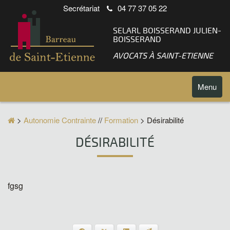
Secrétariat
04 77 37 05 22
SELARL BOISSERAND JULIEN-
BOISSERAND
AVOCATS À SAINT-ETIENNE
Toggle
Menu
navigatio
>
Autonomie Contrainte
//
Formation
> Désirabilité
DÉSIRABILITÉ
fgsg