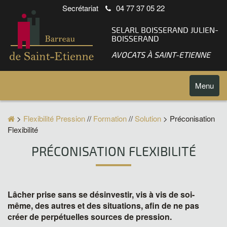
Secrétariat
04 77 37 05 22
SELARL BOISSERAND JULIEN-
BOISSERAND
AVOCATS À SAINT-ETIENNE
Toggle
Menu
navigatio
>
Flexibilité Pression
//
Formation
//
Solution
> Préconisation
Flexibilité
PRÉCONISATION FLEXIBILITÉ
Lâcher prise sans se désinvestir, vis à vis de soi-
même, des autres et des situations, afin de ne pas
créer de perpétuelles sources de pression.