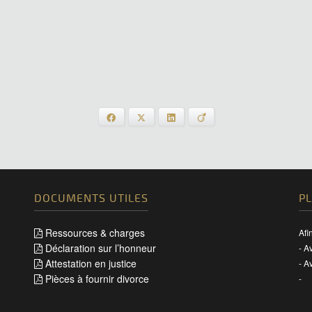
Facebook
X
LinkedIn
Viadeo
DOCUMENTS UTILES
P
Ressources & charges
Afi
Déclaration sur l’honneur
-
Av
Attestation en justice
-
Av
Pièces à fournir divorce
-