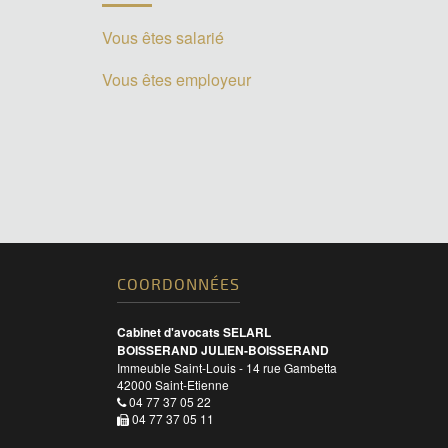
Vous êtes salarié
Vous êtes employeur
COORDONNÉES
Cabinet d'avocats SELARL
BOISSERAND JULIEN-BOISSERAND
Immeuble Saint-Louis - 14 rue Gambetta
42000
Saint-Etienne
04 77 37 05 22
04 77 37 05 11