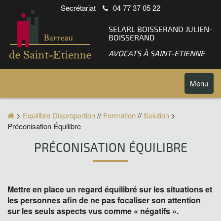
Secrétariat
04 77 37 05 22
SELARL BOISSERAND JULIEN-
BOISSERAND
AVOCATS À SAINT-ETIENNE
Toggle
Menu
navigatio
>
Equilibre Disproportion
//
Formation
//
Solution
>
Préconisation Équilibre
PRÉCONISATION ÉQUILIBRE
Mettre en place un regard équilibré sur les situations et
les personnes afin de ne pas focaliser son attention
sur les seuls aspects vus comme « négatifs ».