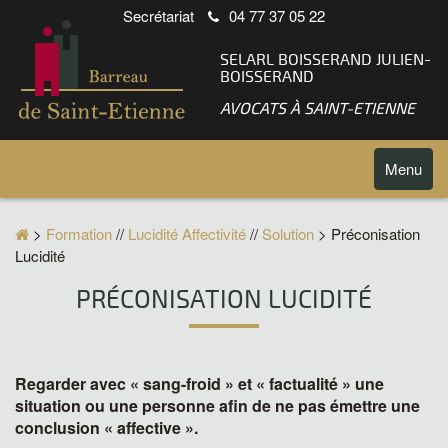
Secrétariat
04 77 37 05 22
SELARL BOISSERAND JULIEN-
BOISSERAND
AVOCATS À SAINT-ETIENNE
Toggle
Menu
navigatio
>
Formation
//
Lucidité Affectivité
//
Solution
> Préconisation
Lucidité
PRÉCONISATION LUCIDITÉ
Regarder avec « sang-froid » et « factualité » une
situation ou une personne afin de ne pas émettre une
conclusion « affective ».