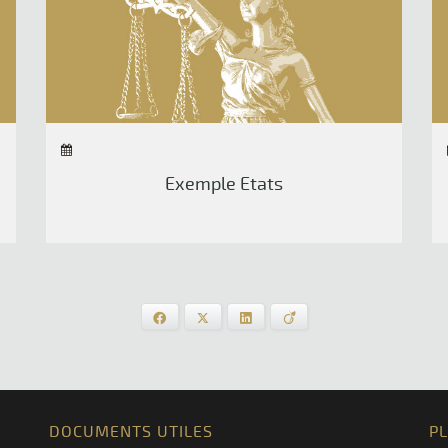
Exemple Etats
Facebook
X
LinkedIn
Viadeo
DOCUMENTS UTILES
P