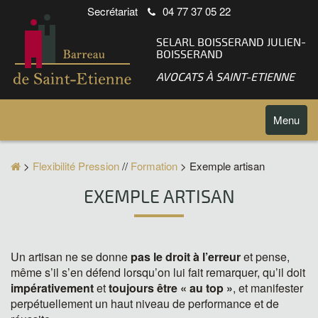
Secrétariat
04 77 37 05 22
SELARL BOISSERAND JULIEN-
BOISSERAND
AVOCATS À SAINT-ETIENNE
Toggle
Menu
navigatio
>
Flexibilité Pression
//
Formation
> Exemple artisan
EXEMPLE ARTISAN
Un artisan ne se donne
pas le droit à l’erreur
et pense,
même s’il s’en défend lorsqu’on lui fait remarquer, qu’il doit
impérativement
et
toujours être « au top »
, et manifester
perpétuellement un haut niveau de performance et de