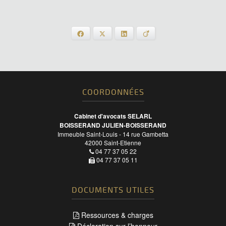
Facebook
X
LinkedIn
Viadeo
COORDONNÉES
Cabinet d'avocats SELARL
BOISSERAND JULIEN-BOISSERAND
Immeuble Saint-Louis - 14 rue Gambetta
42000
Saint-Etienne
04 77 37 05 22
04 77 37 05 11
DOCUMENTS UTILES
Ressources & charges
Déclaration sur l’honneur