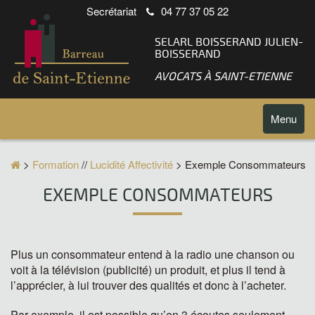
Secrétariat
04 77 37 05 22
SELARL BOISSERAND JULIEN-
BOISSERAND
AVOCATS À SAINT-ETIENNE
Toggle
Menu
navigatio
>
Formation
//
Lucidité Affectivité
> Exemple Consommateurs
EXEMPLE CONSOMMATEURS
Plus un consommateur entend à la radio une chanson ou
voit à la télévision (publicité) un produit, et plus il tend à
l’apprécier, à lui trouver des qualités et donc à l’acheter.
Par exemple, il est possible qu’en 3 écoutes seulement,