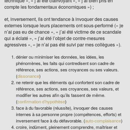
technique », « j’ai été clairvoyant », « j’ai bien pris en
compte les fondamentaux économiques ») ;
et, inversement, ils ont tendance à invoquer des causes
externes lorsque leurs placements ont sous-performé (« je
n’ai pas eu de chance », « j’ai été victime de ce scandale
qui a éclaté », « j’ai été l’objet de contre-mesures
agressives », « je n’ai pas été suivi par mes collègues »).
dénier ou minimiser les données, les idées, les
phénomènes, les faits qui contredisent son cadre de
référence, ses actions, ses croyances ou ses valeurs.
(
dissonance
)
ne retenir que les éléments qui confortent son cadre de
référence, ses actions, ses croyances, ses valeurs, et
modifier les autres afin qu’ils fassent de même.
(
confirmation d’hypothèse
)
face à du favorable (réussite), invoquer des causes
internes à sa personne propre (compétences, efforts) et
inversement face à du défavorable. (
auto-complaisance
)
croire, indûment, pleinement comprendre, maîtriser et