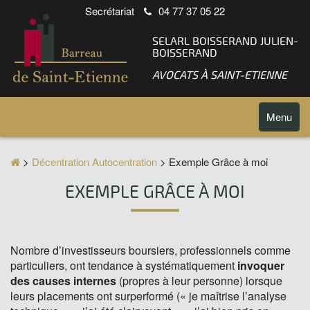
Secrétariat
04 77 37 05 22
SELARL BOISSERAND JULIEN-
BOISSERAND
AVOCATS À SAINT-ETIENNE
Toggle
Menu
navigatio
>
Décentration Autocentration
> Exemple Grâce à moi
EXEMPLE GRÂCE À MOI
Nombre d’investisseurs boursiers, professionnels comme
particuliers, ont tendance à systématiquement
invoquer
des causes internes
(propres à leur personne) lorsque
leurs placements ont surperformé (« je maîtrise l’analyse