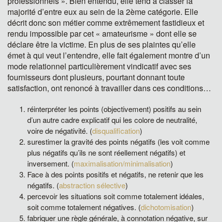
professionnels ». Bien entendu, elle tend à classer la
majorité d’entre eux au sein de la 2ème catégorie. Elle
décrit donc son métier comme extrêmement fastidieux et
rendu impossible par cet « amateurisme » dont elle se
déclare être la victime. En plus de ses plaintes qu’elle
émet à qui veut l’entendre, elle fait également montre d’un
mode relationnel particulièrement vindicatif avec ses
fournisseurs dont plusieurs, pourtant donnant toute
satisfaction, ont renoncé à travailler dans ces conditions…
réinterpréter les points (objectivement) positifs au sein
d’un autre cadre explicatif qui les colore de neutralité,
voire de négativité. (
disqualification
)
surestimer la gravité des points négatifs (les voit comme
plus négatifs qu’ils ne sont réellement négatifs) et
inversement. (
maximalisation/minimalisation
)
Face à des points positifs et négatifs, ne retenir que les
négatifs. (
abstraction sélective
)
percevoir les situations soit comme totalement idéales,
soit comme totalement négatives. (
dichotomisation
)
fabriquer une règle générale, à connotation négative, sur