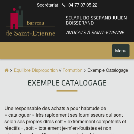
Secrétariat
04 77 37 05 22
SELARL BOISSERAND JULIEN-
BOISSERAND
AVOCATS À SAINT-ETIENNE
Toggle
Menu
navigatio
>
Equilibre Disproportion
//
Formation
> Exemple Catalogage
EXEMPLE CATALOGAGE
Une responsable des achats a pour habitude de
« cataloguer » très rapidement ses fournisseurs qui sont
selon ses propres dires soit « extrêmement compétents et
réactifs », soit « totalement je-m’en-foutistes et non