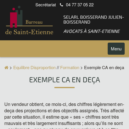
Secrétariat
04 77 37 05 22
SELARL BOISSERAND JULIEN-
BOISSERAND
AVOCATS À SAINT-ETIENNE
Toggle
Menu
navigatio
>
Equilibre Disproportion
//
Formation
> Exemple CA en deça
EXEMPLE CA EN DEÇA
Un vendeur obtient, ce mois-ci, des chiffres légèrement en-
deça des projections et des objectifs assignés. Très affecté
par cette situation, il estime que « ses » chiffres sont très
mauvais et très largement insuffisants ; alors qu’ils ne sont