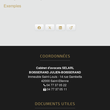
Exemples
Facebook
X
LinkedIn
Viadeo
COORDONNÉES
Cabinet d'avocats SELARL
BOISSERAND JULIEN-BOISSERAND
Immeuble Saint-Louis - 14 rue Gambetta
42000
Saint-Etienne
04 77 37 05 22
04 77 37 05 11
DOCUMENTS UTILES