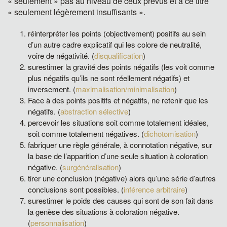
« seulement » pas au niveau de ceux prévus et à ce titre
« seulement légèrement insuffisants ».
réinterpréter les points (objectivement) positifs au sein
d’un autre cadre explicatif qui les colore de neutralité,
voire de négativité. (
disqualification
)
surestimer la gravité des points négatifs (les voit comme
plus négatifs qu’ils ne sont réellement négatifs) et
inversement. (
maximalisation/minimalisation
)
Face à des points positifs et négatifs, ne retenir que les
négatifs. (
abstraction sélective
)
percevoir les situations soit comme totalement idéales,
soit comme totalement négatives. (
dichotomisation
)
fabriquer une règle générale, à connotation négative, sur
la base de l’apparition d’une seule situation à coloration
négative. (
surgénéralisation
)
tirer une conclusion (négative) alors qu’une série d’autres
conclusions sont possibles. (
inférence arbitraire
)
surestimer le poids des causes qui sont de son fait dans
la genèse des situations à coloration négative.
(
personnalisation
)