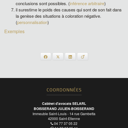
conclusions sont possibles. (
inférence arbitraire
)
il surestime le poids des causes qui sont de son fait dans
la genèse des situations à coloration négative.
(
personnalisation
)
Exemples
Facebook
X
LinkedIn
Viadeo
COORDONNÉES
Cabinet d'avocats SELARL
BOISSERAND JULIEN-BOISSERAND
Immeuble Saint-Louis - 14 rue Gambetta
42000
Saint-Etienne
04 77 37 05 22