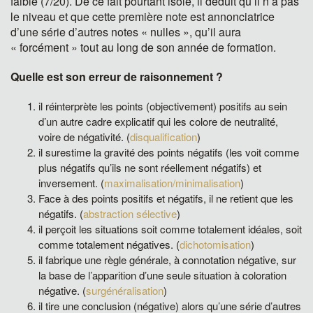
faible (7/20). De ce fait pourtant isolé, il déduit qu’il n’a pas
le niveau et que cette première note est annonciatrice
d’une série d’autres notes « nulles », qu’il aura
« forcément » tout au long de son année de formation.
Quelle est son erreur de raisonnement ?
il réinterprète les points (objectivement) positifs au sein
d’un autre cadre explicatif qui les colore de neutralité,
voire de négativité. (
disqualification
)
il surestime la gravité des points négatifs (les voit comme
plus négatifs qu’ils ne sont réellement négatifs) et
inversement. (
maximalisation/minimalisation
)
Face à des points positifs et négatifs, il ne retient que les
négatifs. (
abstraction sélective
)
il perçoit les situations soit comme totalement idéales, soit
comme totalement négatives. (
dichotomisation
)
il fabrique une règle générale, à connotation négative, sur
la base de l’apparition d’une seule situation à coloration
négative. (
surgénéralisation
)
il tire une conclusion (négative) alors qu’une série d’autres