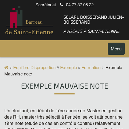
Secrétariat
04 77 37 05 22
SELARL BOISSERAND JULIEN-
BOISSERAND
AVOCATS À SAINT-ETIENNE
Toggle
Menu
navigatio
>
Equilibre Disproportion
//
Exemple
//
Formation
> Exemple
Mauvaise note
EXEMPLE MAUVAISE NOTE
Un étudiant, en début de 1ère année de Master en gestion
des RH, master très sélectif à l’entrée, se voit attribuer une
1ère note (étude de cas en contrôle continu) relativement