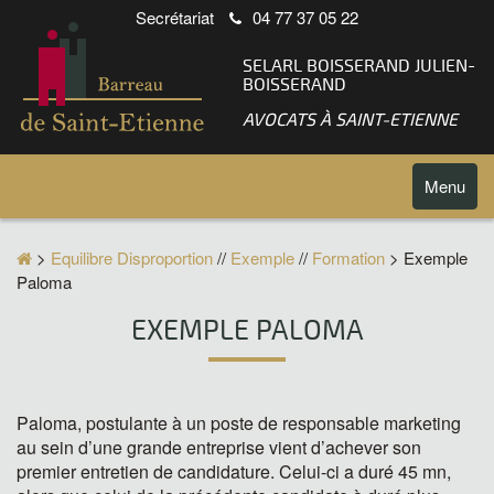
Secrétariat
04 77 37 05 22
SELARL BOISSERAND JULIEN-
BOISSERAND
AVOCATS À SAINT-ETIENNE
Toggle
Menu
navigatio
>
Equilibre Disproportion
//
Exemple
//
Formation
> Exemple
Paloma
EXEMPLE PALOMA
Paloma, postulante à un poste de responsable marketing
au sein d’une grande entreprise vient d’achever son
premier entretien de candidature. Celui-ci a duré 45 mn,