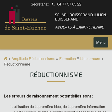
Secrétariat
04 77 37 05 22
SELARL BOISSERAND JULIEN-
BOISSERAND
AVOCATS À SAINT-ETIENNE
Toggle
Menu
navigatio
>
Amplitude Réductionnisme
//
Formation
//
Liste erreurs
>
Réductionnisme
RÉDUCTIONNISME
Les erreurs de raisonnement potentielles sont :
utilisation de la première idée, de la première information
ou du premier exemple simple venant à l’esprit afin de se