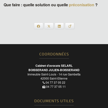
Que faire : quelle solution ou quelle
préconisation
?
Facebook
X
LinkedIn
Viadeo
COORDONNÉES
Cabinet d'avocats SELARL
BOISSERAND JULIEN-BOISSERAND
Immeuble Saint-Louis - 14 rue Gambetta
42000
Saint-Etienne
04 77 37 05 22
04 77 37 05 11
DOCUMENTS UTILES